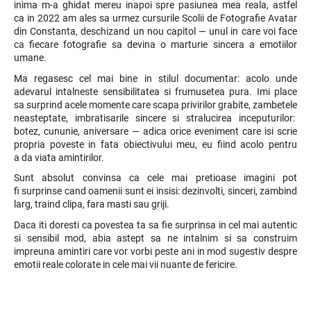
inima m-a ghidat mereu inapoi spre pasiunea mea reala, astfel
ca in 2022 am ales sa urmez cursurile Scolii de Fotografie Avatar
din Constanta, deschizand un nou capitol — unul in care voi face
ca fiecare fotografie sa devina o marturie sincera a emotiilor
umane.
Ma regasesc cel mai bine in stilul documentar: acolo unde
adevarul intalneste sensibilitatea si frumusetea pura. Imi place
sa surprind acele momente care scapa privirilor grabite, zambetele
neasteptate, imbratisarile sincere si stralucirea inceputurilor:
botez, cununie, aniversare — adica orice eveniment care isi scrie
propria poveste in fata obiectivului meu, eu fiind acolo pentru
a da viata amintirilor.
Sunt absolut convinsa ca cele mai pretioase imagini pot
fi surprinse cand oamenii sunt ei insisi: dezinvolti, sinceri, zambind
larg, traind clipa, fara masti sau griji.
Daca iti doresti ca povestea ta sa fie surprinsa in cel mai autentic
si sensibil mod, abia astept sa ne intalnim si sa construim
impreuna amintiri care vor vorbi peste ani in mod sugestiv despre
emotii reale colorate in cele mai vii nuante de fericire.