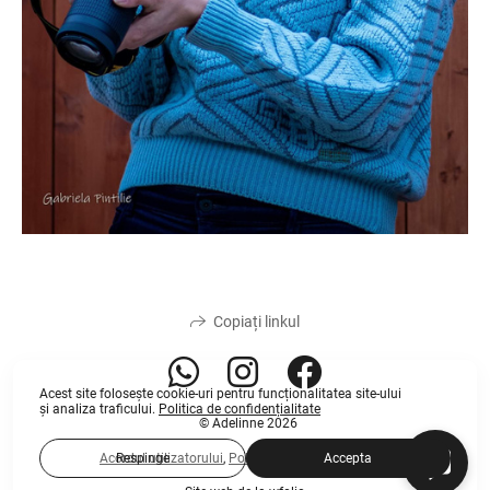
Copiați linkul
Acest site folosește
cookie-uri
pentru funcționalitatea site-ului
și analiza traficului.
Politica de confidențialitate
© Adelinne 2026
Acordul utilizatorului
,
Politica de confidențialitate
Respinge
Accepta